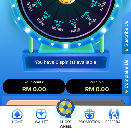
8
0
0
R
M
8
.
0
现
金
分
R
M
6
.
0
现
金
分
数
数
3
0
0
R
M
8
.0
R
M
8.
0
数
数
现
金
分
现
金
分
28.00
188.88
RM
R
M
数
MINOR
现
金
分
You have
0
spin (s) available
Your Points:
Per Spin:
RM 0.00
RM 0.00
Winner's list
Winning record
HOME
WALLET
PROMOTION
REFERRAL
LUCKY
WHEEL