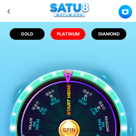
GOLD
PLATINUM
DIAMOND
现
金
分
现
金
分
数
数
M
6
8.
0
R
M
8
.0
R
0
1
0
现
金
金
分
分数
现
数
R
M
.
0
R
M
3
.
0
5
0
0
RANDOM
MAJOR
8
8
8
R
M
3
8
8
.
8
R
M
8
8
.
8